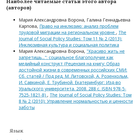
Наиболее читаемые статьи этого автора
(авторов)
Мария Александровна Ворона, Галина Геннадьевна
Карпова,
Право на инклюзию: анализ проблем
трудовой миграции на региональном уровне
,
The
Journal of Social Policy Studies: Том 11 № 2 (2013):
Инклюзивная культура и социальная политика
Мария Александровна Ворона,
"Красиво жить не
запретишь...": социальное благополучие как
медийный конструкт (Рецензия на книгу: Образ
достойной жизни в современных российских СМИ:
Сб. статей / Под ред. М. Литовской, А. Розенхольм,
И. Савкиной, Е. Трубиной. Екатеринбург: Изд-во
Уральского университета. 2008. 288 с. ISBN 978-5-
7525-1821-8)
,
The Journal of Social Policy Studies: Том
8 № 2 (2010): Управление нормальностью и ценности
заботы
Язык