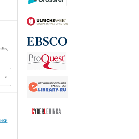
udies
,
тики