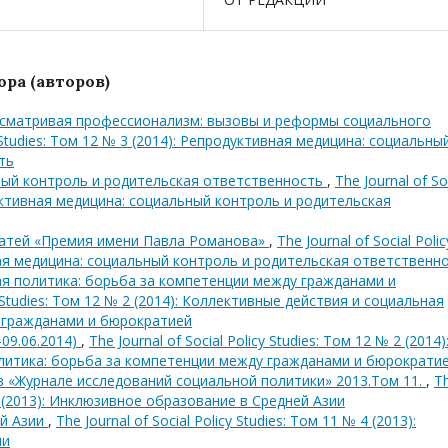
ра (авторов)
сматривая профессионализм: вызовы и реформы социального
cy Studies: Том 12 № 3 (2014): Репродуктивная медицина: социальны
ть
ный контроль и родительская ответственность
,
The Journal of So
одуктивная медицина: социальный контроль и родительская
татей «Премия имени Павла Романова»
,
The Journal of Social Polic
вная медицина: социальный контроль и родительская ответственн
я политика: борьба за компетенции между гражданами и
cy Studies: Том 12 № 2 (2014): Коллективные действия и социальная
 гражданами и бюрократией
09.06.2014)
,
The Journal of Social Policy Studies: Том 12 № 2 (2014)
литика: борьба за компетенции между гражданами и бюрократи
в «Журнале исследований социальной политики» 2013.Том 11.
,
T
№ 4 (2013): Инклюзивное образование в Средней Азии
ей Азии
,
The Journal of Social Policy Studies: Том 11 № 4 (2013):
ии