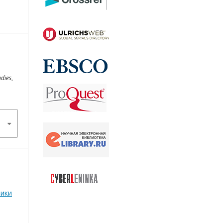
udies
,
тики