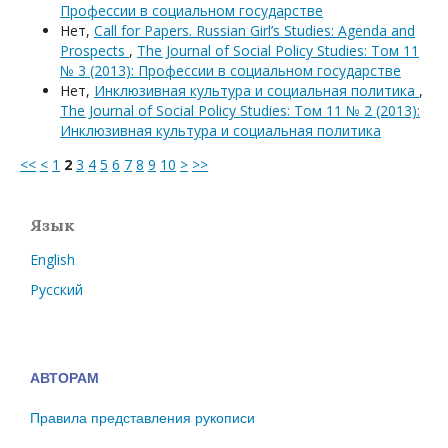
Профессии в социальном государстве
Нет,
Call for Papers. Russian Girl’s Studies: Agenda and
Prospects
,
The Journal of Social Policy Studies: Том 11
№ 3 (2013): Профессии в социальном государстве
Нет,
Инклюзивная культура и социальная политика
,
The Journal of Social Policy Studies: Том 11 № 2 (2013):
Инклюзивная культура и социальная политика
<<
<
1
2
3
4
5
6
7
8
9
10
>
>>
Язык
English
Русский
АВТОРАМ
Правила представления рукописи