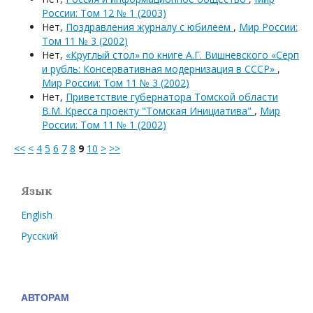
России: Том 12 № 1 (2003)
Нет,
Поздравления журналу с юбилеем
,
Мир России:
Том 11 № 3 (2002)
Нет,
«Круглый стол» по книге А.Г. Вишневского «Серп
и рубль: Консервативная модернизация в СССР»
,
Мир России: Том 11 № 3 (2002)
Нет,
Приветствие губернатора Томской области
В.М. Кресса проекту "Томская Инициатива"
,
Мир
России: Том 11 № 1 (2002)
<<
<
4
5
6
7
8
9
10
>
>>
Язык
English
Русский
АВТОРАМ