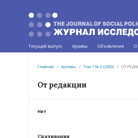
Текущий выпуск
Архивы
Объявления
О
Главная
/
Архивы
/
Том 1 № 2 (2003)
/
ОТ РЕД
От редакции
Нет
Скачивания