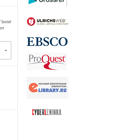
 Social
 от