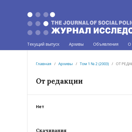
Текущий выпуск
Архивы
Объявления
О
Главная
/
Архивы
/
Том 1 № 2 (2003)
/
ОТ РЕД
От редакции
Нет
Скачивания