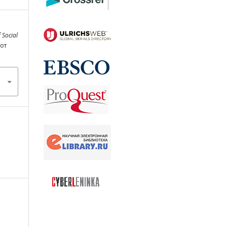
 Social
 от