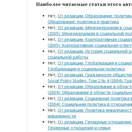
Наиболее читаемые статьи этого авто
Нет,
От редакции. Образование: политик
Образование: политика и практика
Нет,
От редакции. Менеджерализм в соц
(2005): Менеджерализм в социальной по
Нет,
От редакции. Корпоративная социа
(2005): Корпоративная социальная отве
Нет,
От редакции. История социальной 
социальной работы
Нет,
От редакции. Глобализация и социа
Глобализация и социальная политика
Нет,
От редакции. Гражданское обществ
Social Policy Studies: Том 2 № 4 (2004)
Нет,
От редакции. Образование в облас
(2004): Образование в области социаль
Нет,
От редакции. Социальная политика
(2004): Социальная политика в отношени
Нет,
От редакции. Политика инвалиднос
инвалидности
Нет,
От редакции. Гендерные отношения
Гендерные отношения и семья