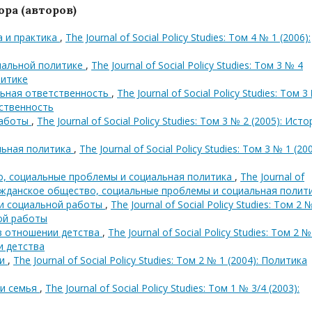
ра (авторов)
а и практика
,
The Journal of Social Policy Studies: Том 4 № 1 (2006):
иальной политике
,
The Journal of Social Policy Studies: Том 3 № 4
литике
льная ответственность
,
The Journal of Social Policy Studies: Том 3
тственность
работы
,
The Journal of Social Policy Studies: Том 3 № 2 (2005): Ист
льная политика
,
The Journal of Social Policy Studies: Том 3 № 1 (200
о, социальные проблемы и социальная политика
,
The Journal of
: Гражданское общество, социальные проблемы и социальная полит
ти социальной работы
,
The Journal of Social Policy Studies: Том 2 
ной работы
 в отношении детства
,
The Journal of Social Policy Studies: Том 2 №
и детства
ти
,
The Journal of Social Policy Studies: Том 2 № 1 (2004): Политика
 и семья
,
The Journal of Social Policy Studies: Том 1 № 3/4 (2003):