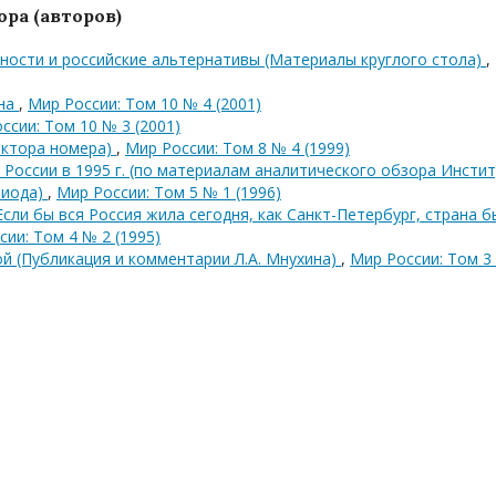
ра (авторов)
ости и российские альтернативы (Материалы круглого стола)
,
она
,
Мир России: Том 10 № 4 (2001)
ссии: Том 10 № 3 (2001)
дактора номера)
,
Мир России: Том 8 № 4 (1999)
России в 1995 г. (по материалам аналитического обзора Инсти
риода)
,
Мир России: Том 5 № 1 (1996)
сли бы вся Россия жила сегодня, как Санкт-Петербург, страна б
ии: Том 4 № 2 (1995)
ой (Публикация и комментарии Л.А. Мнухина)
,
Мир России: Том 3