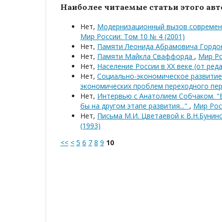
Наиболее читаемые статьи этого авто
Нет,
Модернизационный вызов современн
Мир России: Том 10 № 4 (2001)
Нет,
Памяти Леонида Абрамовича Горд
Нет,
Памяти Майкла Сваффорда
,
Мир Ро
Нет,
Население России в XX веке (от ре
Нет,
Социально-экономическое развитие 
экономических проблем переходного пе
Нет,
Интервью с Анатолием Собчаком. "Е
бы на другом этапе развития..."
,
Мир Росс
Нет,
Письма М.И. Цветаевой к В.Н.Бунин
(1993)
<<
<
5
6
7
8
9
10