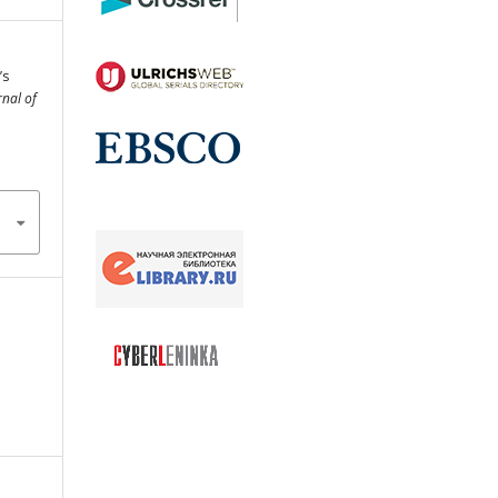
’s
rnal of