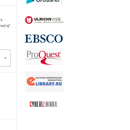
’s
rnal of