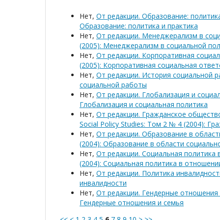
Нет,
От редакции. Образование: политик
Образование: политика и практика
Нет,
От редакции. Менеджерализм в соц
(2005): Менеджерализм в социальной по
Нет,
От редакции. Корпоративная социа
(2005): Корпоративная социальная отве
Нет,
От редакции. История социальной 
социальной работы
Нет,
От редакции. Глобализация и социа
Глобализация и социальная политика
Нет,
От редакции. Гражданское обществ
Social Policy Studies: Том 2 № 4 (2004)
Нет,
От редакции. Образование в облас
(2004): Образование в области социаль
Нет,
От редакции. Социальная политика
(2004): Социальная политика в отношени
Нет,
От редакции. Политика инвалиднос
инвалидности
Нет,
От редакции. Гендерные отношения
Гендерные отношения и семья
<<
<
1
2
3
4
5
6
7
8
9
10
>
>>