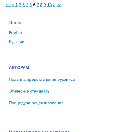
<<
<
1
2
3
4
5
6
7
8
9
10
>
>>
Язык
English
Русский
АВТОРАМ
Правила представления рукописи
Этические стандарты
Процедура рецензирования