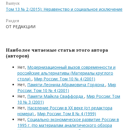
Выпуск
Том 13 № 2 (2015): Неравенство и социальное исключение
Раздел
ОТ РЕДАКЦИИ
Наиболее читаемые статьи этого автора
(авторов)
Нет,
Модернизационный вызов современности и
российские альтернативы (Материалы круглого
стола)
,
Мир России: Том 10 № 4 (2001)
Нет,
Памяти Леонида Абрамовича Гордона
,
Мир
России: Том 10 № 4 (2001)
Нет,
Памяти Майкла Сваффорда
,
Мир России: Том
10 № 3 (2001)
Нет,
Население России в XX веке (от редактора
номера)
,
Мир России: Том 8 № 4 (1999)
Нет,
Социально-экономическое развитие России в
1995 г. (по материалам аналитического обзора