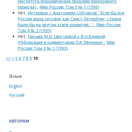
Института экономических проблем переходного
периода)
,
Мир России: Том 5 № 1 (1996)
Нет,
Интервью с Анатолием Собчаком. "Если бы вся
Россия жила сегодня, как Санкт-Петербург, страна
была бы на другом этапе развития..."
,
Мир России:
Том 4 № 2 (1995)
Нет,
Письма М.И. Цветаевой к В.Н.Буниной
(Публикация и комментарии Л.А. Мнухина)
,
Мир
России: Том 3 № 1 (1993)
<<
<
5
6
7
8
9
10
Язык
English
Русский
АВТОРАМ