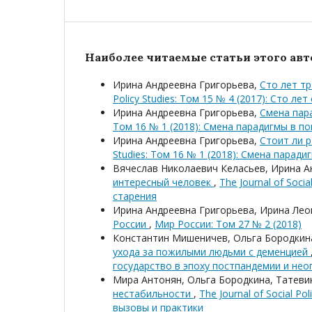
Наиболее читаемые статьи этого авто
Ирина Андреевна Григорьева,
Сто лет т
Policy Studies: Том 15 № 4 (2017): Сто л
Ирина Андреевна Григорьева,
Смена пар
Том 16 № 1 (2018): Смена парадигмы в п
Ирина Андреевна Григорьева,
Стоит ли 
Studies: Том 16 № 1 (2018): Смена парад
Вячеслав Николаевич Келасьев, Ирина А
интересный человек
,
The Journal of Soci
старения
Ирина Андреевна Григорьева, Ирина Ле
России
,
Мир России: Том 27 № 2 (2018)
Константин Мишеничев, Ольга Бородкин
ухода за пожилыми людьми с деменцией
государство в эпоху постпандемии и не
Мира Антонян, Ольга Бородкина, Татеви
нестабильности
,
The Journal of Social P
вызовы и практики