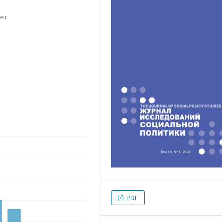
тет
PDF