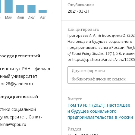
Опубликован
2021-03-31
Как цитировать
ГригорьеваИ. А., & БородкинаО. (2021
Настоящее и будущее социального
предпринимательства в России.
The J
of Social Policy Studies
,
19
(1), 5-6. извл
 государственный
от https://jsps.hse.ru/article/view/12235
ий институт РАН – филиал
Другие форматы
нный университет,
библиографических ссылок
soc28@yandex.ru
государственный
Выпуск
Том 19 № 1 (2021): Настоящее
актики социальной
и будущее социального
университет, Санкт-
предпринимательства в России
dkina@spbu.ru
Раздел