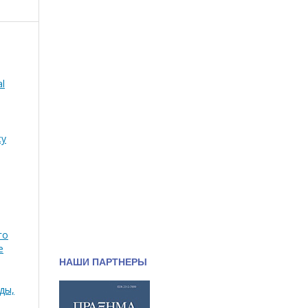
al
cy
го
е
НАШИ ПАРТНЕРЫ
оды,