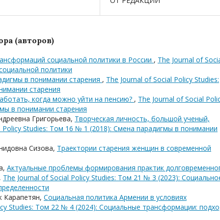
ОТ РЕДАКЦИИ
ра (авторов)
рансформаций социальной политики в России
,
The Journal of Soci
ет социальной политики
адигмы в понимании старения
,
The Journal of Social Policy Studies:
онимании старения
работать, когда можно уйти на пенсию?
,
The Journal of Social Poli
игмы в понимании старения
ндреевна Григорьева,
Творческая личность, большой ученый,
al Policy Studies: Том 16 № 1 (2018): Смена парадигмы в понимании
онидовна Сизова,
Траектории старения женщин в современной
а,
Актуальные проблемы формирования практик долговременно
,
The Journal of Social Policy Studies: Том 21 № 3 (2023): Социально
определенности
к Карапетян,
Социальная политика Армении в условиях
olicy Studies: Том 22 № 4 (2024): Социальные трансформации: подх