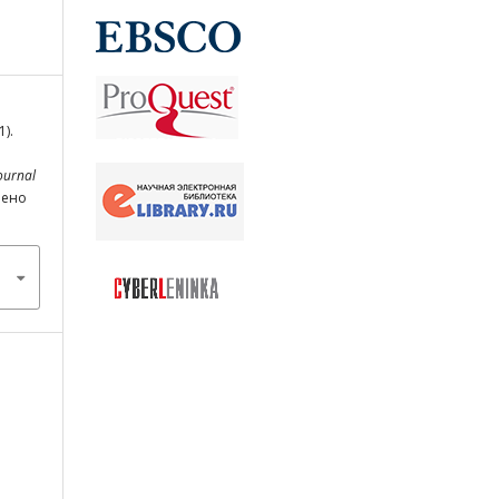
).
ournal
ечено