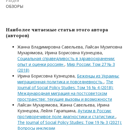
Раздел
ОБЗОРЫ
Наиболее читаемые статьи этого автора
(авторов)
Жанна Владимировна Савельева, Лайсан Музиповна
Мухарямова, Ирина Борисовна Кузнецова,
Социальная справедливость в здравоохранении:
опыт и оценки россиян
,
Мир России: Том 27 № 3
(2018)
Ирина Борисовна Кузнецова,
Беженцы из Украины:
миграционная политика и повседневность
,
The
Journal of Social Policy Studies: Том 16 № 4 (2018):
Международная миграция на постсоветском
пространстве: текущие вызовы и возможности
Лайсан Мухарямова, Жанна Савельева, Ирина
Кузнецова, Лейля Гарапшина,
Аутизм в России:
противоречивое поле диагностики и статистики
,
The Journal of Social Policy Studies: Том 19 № 3 (2021):
Вопросы инклюзии