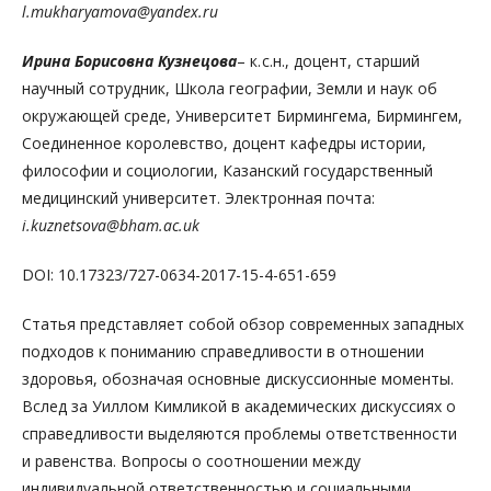
l.mukharyamova@yandex.ru
Ирина Борисовна Кузнецова
– к. с.н., доцент, cтарший
научный сотрудник, Школа географии, Земли и наук об
окружающей среде, Университет Бирмингема, Бирмингем,
Соединенное королевство, доцент кафедры истории,
философии и социологии, Казанский государственный
медицинский университет. Электронная почта:
i.kuznetsova@bham.ac.uk
DOI: 10.17323/727-0634-2017-15-4-651-659
Статья представляет собой обзор современных западных
подходов к пониманию справедливости в отношении
здоровья, обозначая основные дискуссионные моменты.
Вслед за Уиллом Кимликой в академических дискуссиях о
справедливости выделяются проблемы ответственности
и равенства. Вопросы о соотношении между
индивидуальной ответственностью и социальными