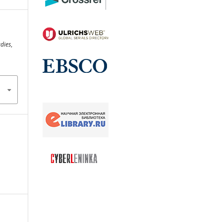
udies
,