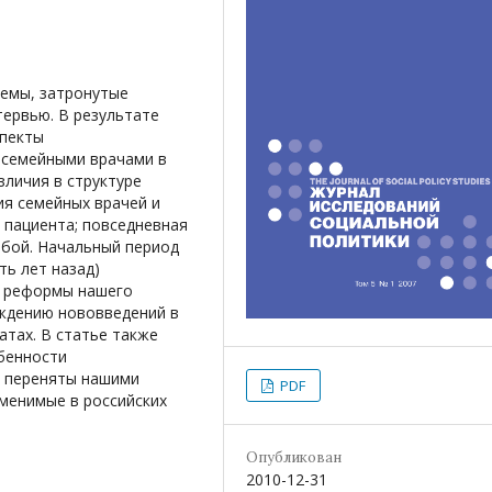
темы, затронутые
тервью. В результате
спекты
 семейными врачами в
зличия в структуре
я семейных врачей и
 пациента; повседневная
обой. Начальный период
ть лет назад)
й реформы нашего
ждению нововведений в
тах. В статье также
бенности
м переняты нашими
PDF
именимые в российских
Опубликован
2010-12-31