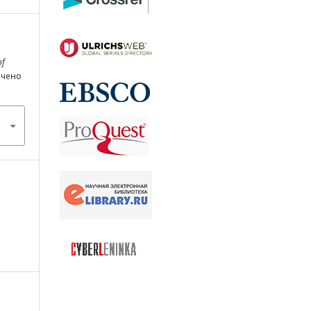
of
лечено