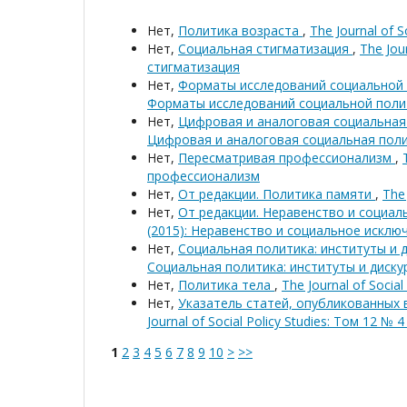
Нет,
Политика возраста
,
The Journal of 
Нет,
Социальная стигматизация
,
The Jou
стигматизация
Нет,
Форматы исследований социальной
Форматы исследований социальной поли
Нет,
Цифровая и аналоговая социальна
Цифровая и аналоговая социальная пол
Нет,
Пересматривая профессионализм
,
профессионализм
Нет,
От редакции. Политика памяти
,
The 
Нет,
От редакции. Неравенство и социа
(2015): Неравенство и социальное исклю
Нет,
Социальная политика: институты и 
Социальная политика: институты и диску
Нет,
Политика тела
,
The Journal of Socia
Нет,
Указатель статей, опубликованных 
Journal of Social Policy Studies: Том 12 № 
1
2
3
4
5
6
7
8
9
10
>
>>