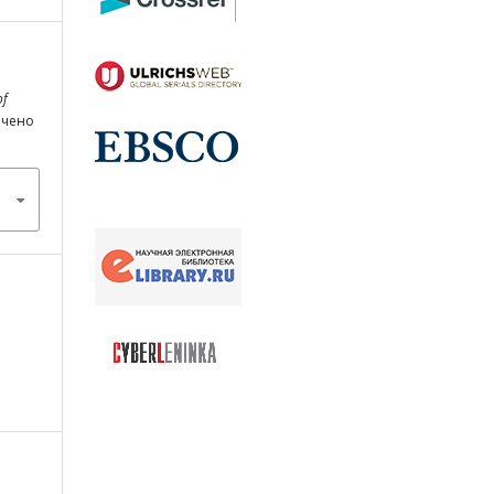
of
лечено