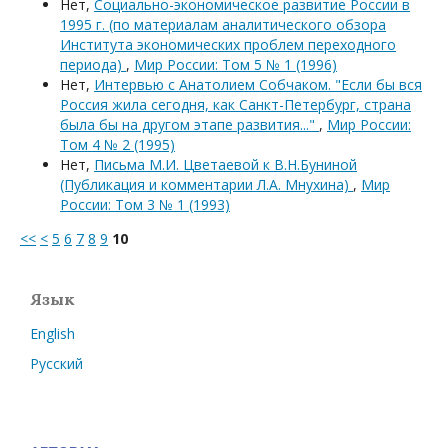
Нет,
Социально-экономическое развитие России в
1995 г. (по материалам аналитического обзора
Института экономических проблем переходного
периода)
,
Мир России: Том 5 № 1 (1996)
Нет,
Интервью с Анатолием Собчаком. "Если бы вся
Россия жила сегодня, как Санкт-Петербург, страна
была бы на другом этапе развития..."
,
Мир России:
Том 4 № 2 (1995)
Нет,
Письма М.И. Цветаевой к В.Н.Буниной
(Публикация и комментарии Л.А. Мнухина)
,
Мир
России: Том 3 № 1 (1993)
<<
<
5
6
7
8
9
10
Язык
English
Русский