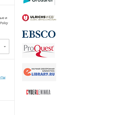
тью и
 Policy
оты