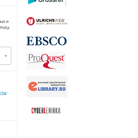
тью и
 Policy
оты