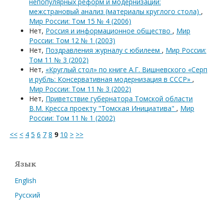
непопулярных реформ и модернизации:
межстрановый анализ (материалы круглого стола)
,
Мир России: Том 15 № 4 (2006)
Нет,
Россия и информационное общество
,
Мир
России: Том 12 № 1 (2003)
Нет,
Поздравления журналу с юбилеем
,
Мир России:
Том 11 № 3 (2002)
Нет,
«Круглый стол» по книге А.Г. Вишневского «Серп
и рубль: Консервативная модернизация в СССР»
,
Мир России: Том 11 № 3 (2002)
Нет,
Приветствие губернатора Томской области
В.М. Кресса проекту "Томская Инициатива"
,
Мир
России: Том 11 № 1 (2002)
<<
<
4
5
6
7
8
9
10
>
>>
Язык
English
Русский