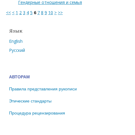
Гендерные отношения и семья
<<
<
1
2
3
4
5
6
7
8
9
10
>
>>
Язык
English
Русский
АВТОРАМ
Правила представления рукописи
Этические стандарты
Процедура рецензирования