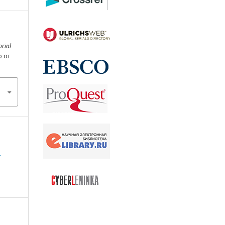
ocial
о от
а