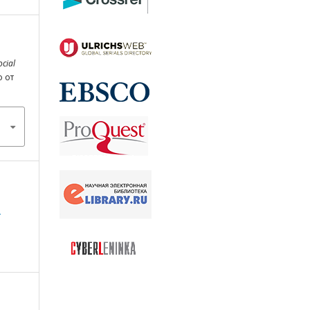
ocial
о от
а