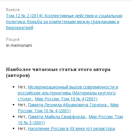
Выпуск
Том 12 № 2 (2014): Коллективные действия и социальная
политика: борьба за компетенции между гражданами и
бюрократией
Раздел
In memoriam
Наиболее читаемые статьи этого автора
(авторов)
Нет,
Модернизационный вызов современности и
российские альтернативы (Материалы круглого
стола)
,
Мир России: Том 10 № 4 (2001)
Нет,
Памяти Леонида Абрамовича Гордона
,
Мир
России: Том 10 № 4 (2001)
Нет,
Памяти Майкла Сваффорда
,
Мир России: Том
10 № 3 (2001)
Нет,
Население России в XX веке (от редактора