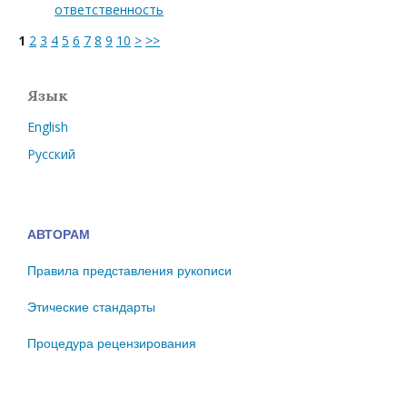
ответственность
1
2
3
4
5
6
7
8
9
10
>
>>
Язык
English
Русский
АВТОРАМ
Правила представления рукописи
Этические стандарты
Процедура рецензирования