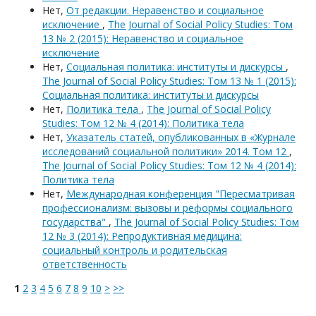
Нет,
От редакции. Неравенство и социальное
исключение
,
The Journal of Social Policy Studies: Том
13 № 2 (2015): Неравенство и социальное
исключение
Нет,
Социальная политика: институты и дискурсы
,
The Journal of Social Policy Studies: Том 13 № 1 (2015):
Социальная политика: институты и дискурсы
Нет,
Политика тела
,
The Journal of Social Policy
Studies: Том 12 № 4 (2014): Политика тела
Нет,
Указатель статей, опубликованных в «Журнале
исследований социальной политики» 2014. Том 12
,
The Journal of Social Policy Studies: Том 12 № 4 (2014):
Политика тела
Нет,
Международная конференция "Пересматривая
профессионализм: вызовы и реформы социального
государства"
,
The Journal of Social Policy Studies: Том
12 № 3 (2014): Репродуктивная медицина:
социальный контроль и родительская
ответственность
1
2
3
4
5
6
7
8
9
10
>
>>