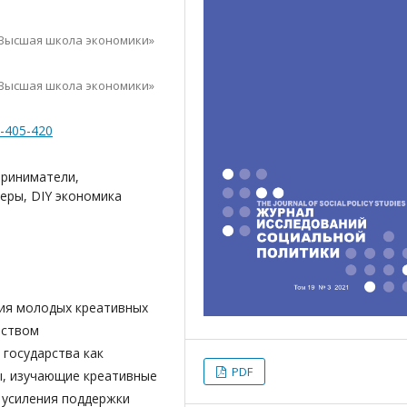
Высшая школа экономики»
Высшая школа экономики»
3-405-420
риниматели,
еры, DIY экономика
ия молодых креативных
рством
 государства как
PDF
ы, изучающие креативные
 усиления поддержки