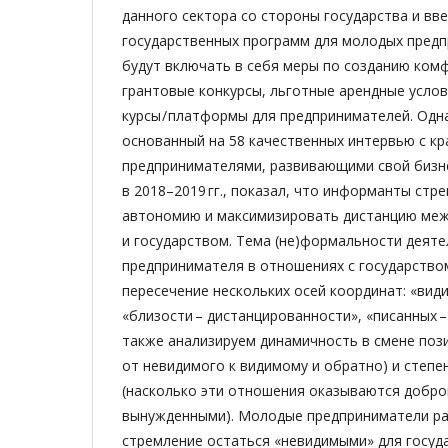
данного сектора со стороны государства и вв
государственных программ для молодых пред
будут включать в себя меры по созданию ком
грантовые конкурсы, льготные арендные усло
курсы / платформы для предпринимателей. Одн
основанный на 58 качественных интервью с к
предпринимателями, развивающими свой бизне
в 2018–2019 гг., показал, что информанты стр
автономию и максимизировать дистанцию меж
и государством. Тема (не)формальности деят
предпринимателя в отношениях с государство
пересечение нескольких осей координат: «вид
«близости – дистанцированности», «писанных 
также анализируем динамичность в смене пози
от невидимого к видимому и обратно) и степ
(насколько эти отношения оказываются добр
вынужденными). Молодые предприниматели ра
стремление остаться «невидимыми» для госуд