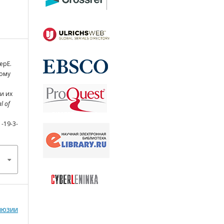
ерЕ.
кому
и их
l of
1-19-3-
люзии