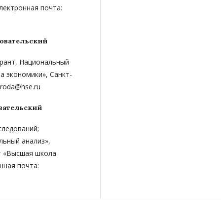
Электронная почта:
овательский
ирант, Национальный
а экономики», Санкт-
oroda@hse.ru
вательский
следований;
льный анализ»,
т «Высшая школа
нная почта: