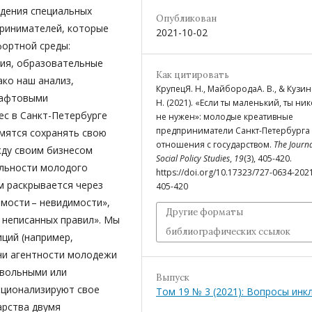
едения специальных
Опубликован
принимателей, которые
2021-10-02
фортной среды:
вия, образовательные
Как цитировать
ако наш анализ,
КрупецЯ. Н., МайбородаА. В., & Кузин
рафтовыми
Н. (2021). «Если ты маленький, ты ни
с в Санкт-Петербурге
не нужен»: молодые креативные
предприниматели Санкт-Петербурга 
емятся сохранять свою
отношения с государством.
The Journa
ду своим бизнесом
Social Policy Studies
,
19
(3), 405-420.
ельности молодого
https://doi.org/10.17323/727-0634-202
м раскрывается через
405-420
имости – невидимости»,
Другие форматы
– неписанных правил». Мы
библиографических ссылок
ций (например,
ени агентности молодежи
овольными или
Выпуск
ционализируют свое
Том 19 № 3 (2021): Вопросы инк
арства двумя