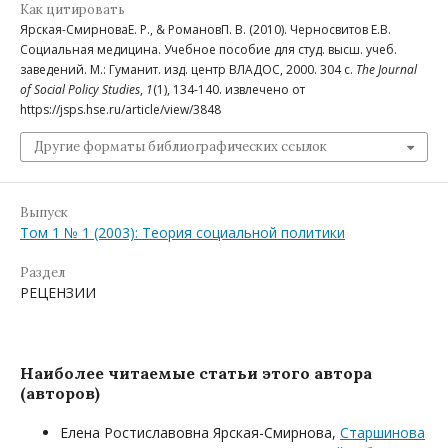
Как цитировать
Ярская-СмирноваЕ. Р., & РомановП. В. (2010). Черносвитов Е.В.
Социальная медицина. Учебное пособие для студ. высш. учеб.
заведений. М.: Гуманит. изд. центр ВЛАДОС, 2000. 304 с.
The Journal
of Social Policy Studies
,
1
(1), 134-140. извлечено от
https://jsps.hse.ru/article/view/3848
Другие форматы библиографических ссылок
Выпуск
Том 1 № 1 (2003): Теория социальной политики
Раздел
РЕЦЕНЗИИ
Наиболее читаемые статьи этого автора
(авторов)
Елена Ростиславовна Ярская-Смирнова,
Старшинова