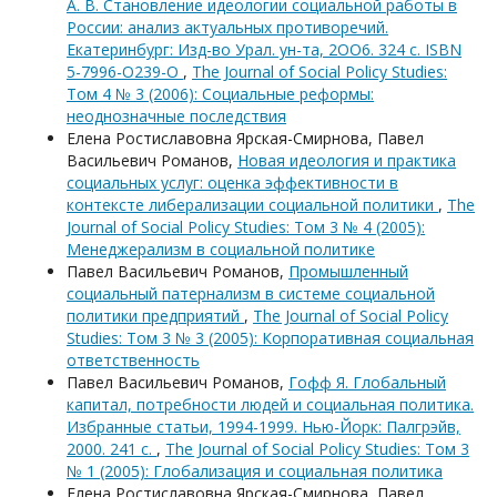
А. В. Становление идеологии социальной работы в
России: анализ актуальных противоречий.
Екатеринбург: Изд-во Урал. ун-та, 2ОО6. 324 с. ISBN
5-7996-O239-O
,
The Journal of Social Policy Studies:
Том 4 № 3 (2006): Социальные реформы:
неоднозначные последствия
Елена Ростиславовна Ярская-Смирнова, Павел
Васильевич Романов,
Новая идеология и практика
социальных услуг: оценка эффективности в
контексте либерализации социальной политики
,
The
Journal of Social Policy Studies: Том 3 № 4 (2005):
Менеджерализм в социальной политике
Павел Васильевич Романов,
Промышленный
социальный патернализм в системе социальной
политики предприятий
,
The Journal of Social Policy
Studies: Том 3 № 3 (2005): Корпоративная социальная
ответственность
Павел Васильевич Романов,
Гофф Я. Глобальный
капитал, потребности людей и социальная политика.
Избранные статьи, 1994-1999. Нью-Йорк: Палгрэйв,
2000. 241 с.
,
The Journal of Social Policy Studies: Том 3
№ 1 (2005): Глобализация и социальная политика
Елена Ростиславовна Ярская-Смирнова, Павел