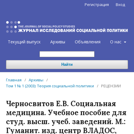
Регистрация
Вход
Текущий выпуск
Архивы
Объявления
О нас
Найти
Главная
/
Архивы
/
Том 1 № 1 (2003): Теория социальной политики
/
РЕЦЕНЗИИ
Черносвитов Е.В. Социальная
медицина. Учебное пособие для
студ. высш. учеб. заведений. М.:
Гуманит. изд. центр ВЛАДОС,