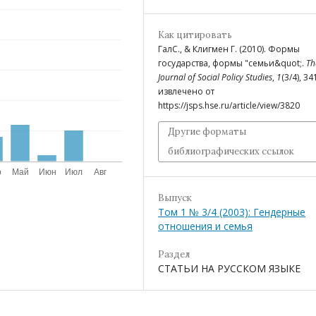
Как цитировать
ГалС., & Клигмен Г. (2010). Формы
государства, формы "семьи&quot;.
Th
Journal of Social Policy Studies
,
1
(3/4), 34
извлечено от
https://jsps.hse.ru/article/view/3820
Другие форматы
библиографических ссылок
Выпуск
Том 1 № 3/4 (2003): Гендерные
отношения и семья
Раздел
СТАТЬИ НА РУССКОМ ЯЗЫКЕ