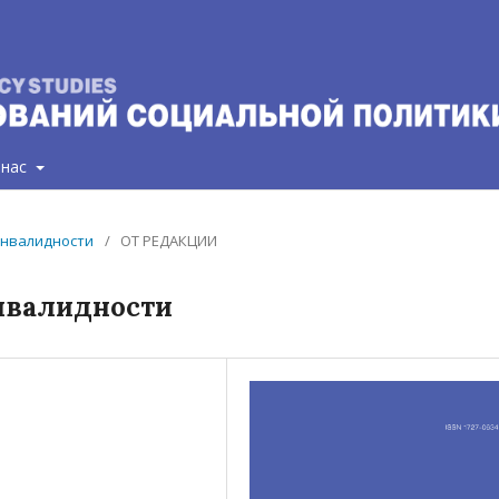
 нас
 инвалидности
/
ОТ РЕДАКЦИИ
нвалидности