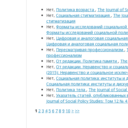
Нет,
Политика возраста
,
The Journal of 
Нет,
Социальная стигматизация
,
The Jou
стигматизация
Нет,
Форматы исследований социальной
Форматы исследований социальной поли
Нет,
Цифровая и аналоговая социальна
Цифровая и аналоговая социальная пол
Нет,
Пересматривая профессионализм
,
профессионализм
Нет,
От редакции. Политика памяти
,
The 
Нет,
От редакции. Неравенство и социа
(2015): Неравенство и социальное исклю
Нет,
Социальная политика: институты и 
Социальная политика: институты и диску
Нет,
Политика тела
,
The Journal of Socia
Нет,
Указатель статей, опубликованных 
Journal of Social Policy Studies: Том 12 № 
1
2
3
4
5
6
7
8
9
10
>
>>