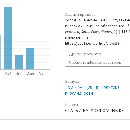
Как цитировать
ХоллД., & ТинклинТ. (2010). Студенты-
инвалиды и высшее образование.
Th
Journal of Social Policy Studies
,
2
(1), 115-
извлечено от
https://jsps.hse.ru/article/view/3811
Другие форматы
библиографических ссылок
Выпуск
Том 2 № 1 (2004): Политика
инвалидности
Раздел
СТАТЬИ НА РУССКОМ ЯЗЫКЕ