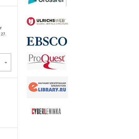
e
127.