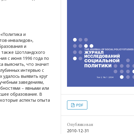
 «Политика и
тов-инвалидов»,
бразования и
 также Шотландского
ия с июня 1996 года по
ка выяснить, что значит
глубинных интервью с
х удалось выявить круг
учебным заведениям,
ебностями – явными или
сшее образование. В
екоторые аспекты опыта
PDF
Опубликован
2010-12-31