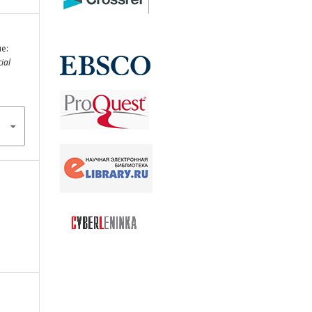
е:
ial