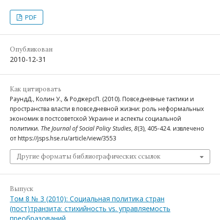
PDF
Опубликован
2010-12-31
Как цитировать
РаундД., Колин У., & РоджерсП. (2010). Повседневные тактики и
пространства власти в повседневной жизни: роль неформальных
экономик в постсоветской Украине и аспекты социальной
политики.
The Journal of Social Policy Studies
,
8
(3), 405-424. извлечено
от https://jsps.hse.ru/article/view/3553
Другие форматы библиографических ссылок
Выпуск
Том 8 № 3 (2010): Социальная политика стран
(пост)транзита: стихийность vs. управляемость
преобразований