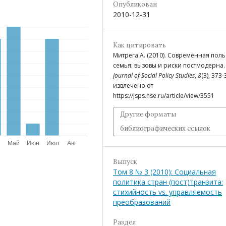
Опубликован
2010-12-31
Как цитировать
Митрега А. (2010). Современная поль
семья: вызовы и риски постмодерна
Journal of Social Policy Studies
,
8
(3), 373-
извлечено от
https://jsps.hse.ru/article/view/3551
Другие форматы
библиографических ссылок
Выпуск
Том 8 № 3 (2010): Социальная
политика стран (пост)транзита:
стихийность vs. управляемость
преобразований
Раздел