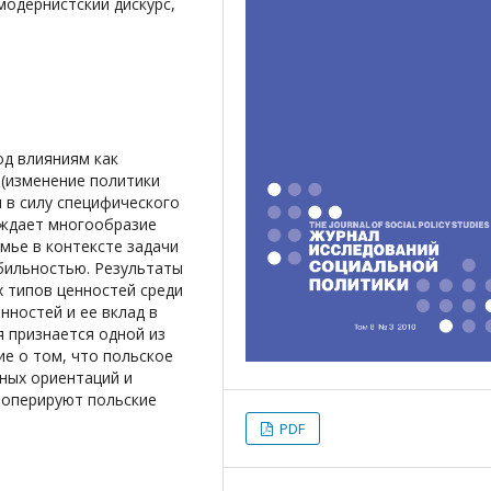
модернистский дискурс,
д влияниям как
 (изменение политики
и в силу специфического
уждает многообразие
мье в контексте задачи
бильностью. Результаты
х типов ценностей среди
ностей и ее вклад в
 признается одной из
е о том, что польское
ных ориентаций и
 оперируют польские
PDF