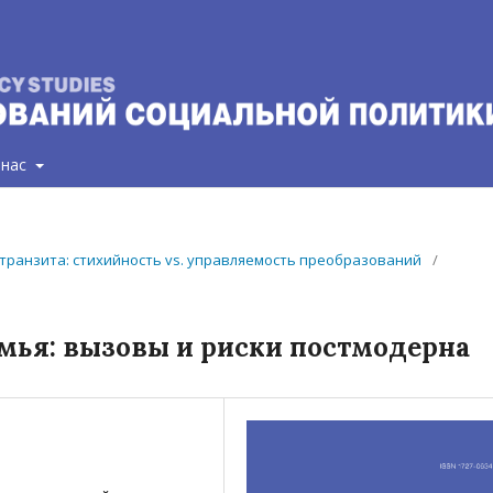
 нас
ст)транзита: стихийность vs. управляемость преобразований
/
мья: вызовы и риски постмодерна