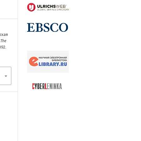
ская
.
The
392.