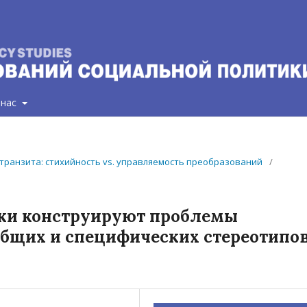
 нас
ст)транзита: стихийность vs. управляемость преобразований
/
ки конструируют проблемы
общих и специфических стереотипов