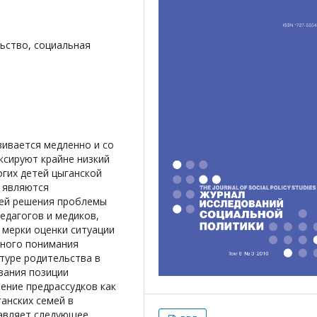
ьство, социальная
вивается медленно и со
сируют крайне низкий
гих детей цыганской
 являются
ей решения проблемы
едагогов и медиков,
 мерки оценки ситуации
нного понимания
туре родительства в
вания позиции
ение предрассудков как
анских семей в
тавляет следующее