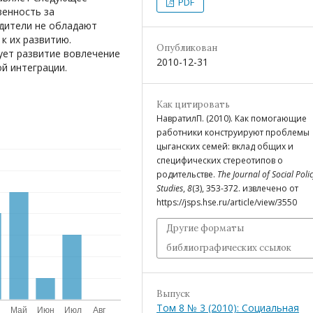
PDF
венность за
одители не обладают
к их развитию.
Опубликован
ет развитие вовлечение
2010-12-31
й интеграции.
Как цитировать
НавратилП. (2010). Как помогающие
работники конструируют проблемы
цыганских семей: вклад общих и
специфических стереотипов о
родительстве.
The Journal of Social Poli
Studies
,
8
(3), 353-372. извлечено от
https://jsps.hse.ru/article/view/3550
Другие форматы
библиографических ссылок
Выпуск
Том 8 № 3 (2010): Социальная