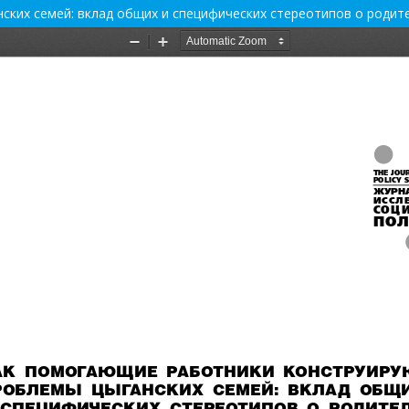
ких семей: вклад общих и специфических стереотипов о родит