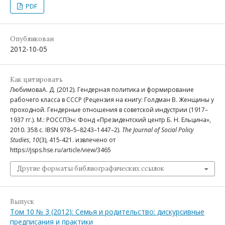
PDF
Опубликован
2012-10-05
Как цитировать
ЛюбимоваА. Д. (2012). Гендерная политика и формирование
рабочего класса в СССР (Рецензия на книгу: Голдман В. Женщины у
проходной. Гендерные отношения в советской индустрии (1917–
1937 гг.). М.: РОССПЭн: Фонд «Президентский центр Б. Н. Ельцина»,
2010. 358 с. IBSN 978–5–8243–1447–2).
The Journal of Social Policy
Studies
,
10
(3), 415-421. извлечено от
https://jsps.hse.ru/article/view/3465
Другие форматы библиографических ссылок
Выпуск
Том 10 № 3 (2012): Семья и родительство: дискурсивные
предписания и практики