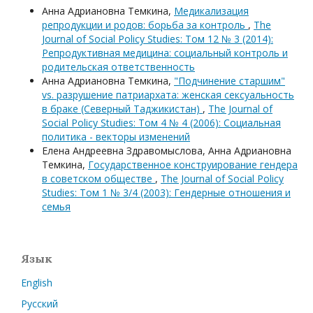
Анна Адриановна Темкина,
Медикализация
репродукции и родов: борьба за контроль
,
The
Journal of Social Policy Studies: Том 12 № 3 (2014):
Репродуктивная медицина: социальный контроль и
родительская ответственность
Анна Адриановна Темкина,
"Подчинение старшим"
vs. разрушение патриархата: женская сексуальность
в браке (Северный Таджикистан)
,
The Journal of
Social Policy Studies: Том 4 № 4 (2006): Социальная
политика - векторы изменений
Елена Андреевна Здравомыслова, Анна Адриановна
Темкина,
Государственное конструирование гендера
в советском обществе
,
The Journal of Social Policy
Studies: Том 1 № 3/4 (2003): Гендерные отношения и
семья
Язык
English
Русский