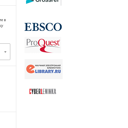
ие в
icy