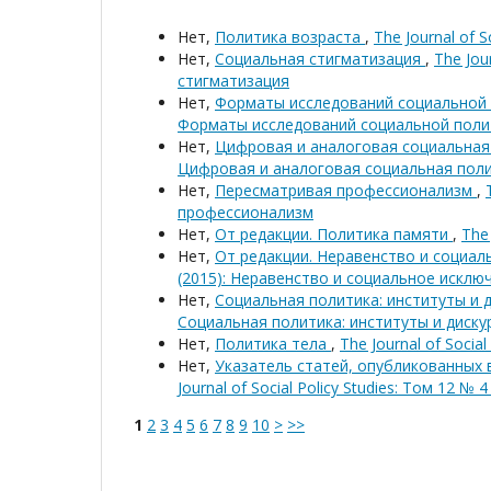
Нет,
Политика возраста
,
The Journal of 
Нет,
Социальная стигматизация
,
The Jou
стигматизация
Нет,
Форматы исследований социальной
Форматы исследований социальной поли
Нет,
Цифровая и аналоговая социальна
Цифровая и аналоговая социальная пол
Нет,
Пересматривая профессионализм
,
профессионализм
Нет,
От редакции. Политика памяти
,
The 
Нет,
От редакции. Неравенство и социа
(2015): Неравенство и социальное исклю
Нет,
Социальная политика: институты и 
Социальная политика: институты и диску
Нет,
Политика тела
,
The Journal of Socia
Нет,
Указатель статей, опубликованных 
Journal of Social Policy Studies: Том 12 № 
1
2
3
4
5
6
7
8
9
10
>
>>