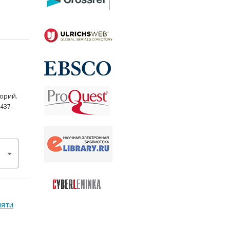
орий.
 437-
мяти