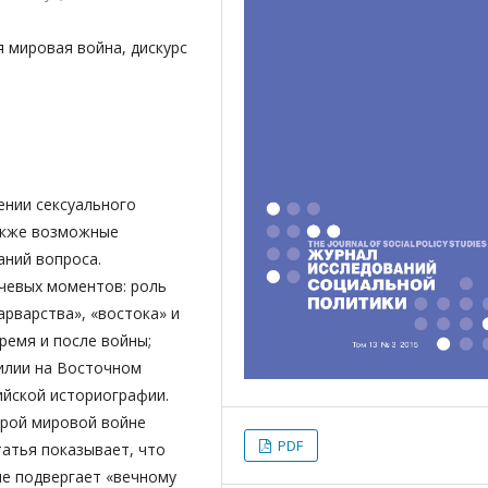
я мировая война, дискурс
ении сексуального
также возможные
аний вопроса.
чевых моментов: роль
рварства», «востока» и
время и после войны;
силии на Восточном
ийской историографии.
рой мировой войне
PDF
татья показывает, что
ле подвергает «вечному