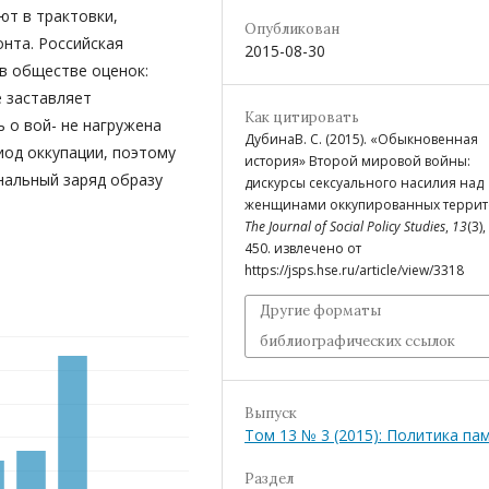
ют в трактовки,
Опубликован
нта. Российская
2015-08-30
в обществе оценок:
 заставляет
Как цитировать
 о вой- не нагружена
ДубинаВ. С. (2015). «Обыкновенная
иод оккупации, поэтому
история» Второй мировой войны:
нальный заряд образу
дискурсы сексуального насилия над
женщинами оккупированных террит
The Journal of Social Policy Studies
,
13
(3),
450. извлечено от
https://jsps.hse.ru/article/view/3318
Другие форматы
библиографических ссылок
Выпуск
Том 13 № 3 (2015): Политика па
Раздел