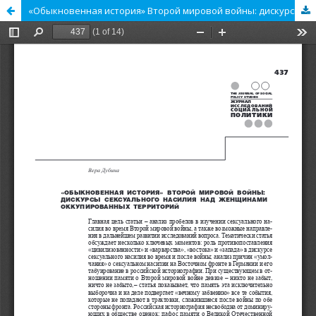
«Обыкновенная история» Второй мировой войны: дискурсы сексуального насилия над женщинами оккупированных территорий