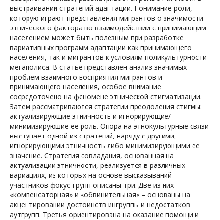
выстраивании стратегий адаптации. Понимание роли,
которую играют представления мигрантов о значимости
этнического фактора во взаимодействии с принимающим
населением может быть полезным при разработке
вариативных программ адаптации как принимающего
населения, так и мигрантов к условиям поликультурности
мегаполиса. В статье представлен анализ значимых
проблем взаимного восприятия мигрантов и
принимающего населения, особое внимание
сосредоточено на феномене этнической стигматизации.
Затем рассматриваются стратегии преодоления стигмы:
актуализирующие этничность и игнорирующие/
минимизируюшие ее роль. Опора на этнокультурные связи
выступает одной из стратегий, наряду с другими,
игнорирующими этничность либо минимизирующими ее
значение. Стратегия совладания, основанная на
актуализации этничности, реализуется в различных
вариациях, из которых на основе высказываний
участников фокус-групп описаны три. Две из них –
«компенсаторная» и «обвинительная» – основаны на
акцентировании достоинств ингруппы и недостатков
аутгрупп. Третья ориентирована на оказание помощи и