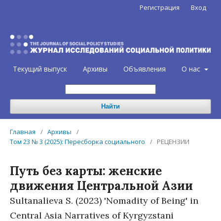
Регистрация
Вход
Текущий выпуск
Архивы
Объявления
О нас
Найти
Главная
/
Архивы
/
Том 23 № 3 (2025): Пересборка социального
/
РЕЦЕНЗИИ
Путь без карты: женские
движения Центральной Азии
Sultanalieva S. (2023) 'Nomadity of Being' in
Central Asia Narratives of Kyrgyzstani