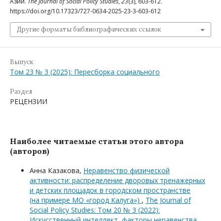
Азии.
The Journal of Social Policy Studies
,
23
(3), 603-612.
https://doi.org/10.17323/727-0634-2025-23-3-603-612
Другие форматы библиографических ссылок
Выпуск
Том 23 № 3 (2025): Пересборка социального
Раздел
РЕЦЕНЗИИ
Наиболее читаемые статьи этого автора
(авторов)
Анна Казакова,
Неравенство физической
активности: распределение дворовых тренажерных
и детских площадок в городском пространстве
(на примере МО «город Калуга»)
,
The Journal of
Social Policy Studies: Том 20 № 3 (2022):
Искусственный интеллект, факторы неравенства