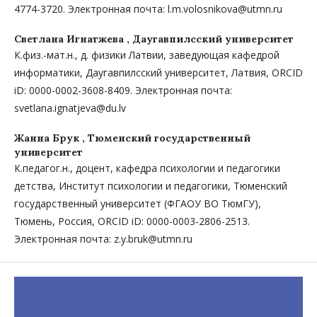
4774-3720. Электронная почта: l.m.volosnikova@utmn.ru
Светлана Игнатжева ,
Даугавпилсский университет
К.физ.-мат.н., д. физики Латвии, заведующая кафедрой
информатики, Даугавпилсский университет, Латвия, ORCID
iD: 0000-0002-3608-8409. Электронная почта:
svetlana.ignatjeva@du.lv
Жанна Брук ,
Тюменский государственный
университет
К.педагог.н., доцент, кафедра психологии и педагогики
детства, Институт психологии и педагогики, Тюменский
государственный университет (ФГАОУ ВО ТюмГУ),
Тюмень, Россия, ORCID iD: 0000-0003-2806-2513.
Электронная почта: z.y.bruk@utmn.ru