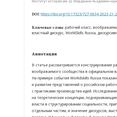
Институт истории им. Ш. Марджани Академии нау
https://doi.org/10.17323/727-0634-2023-21-
DOI:
рабочий класс, воображаем
Ключевые слова:
властный дискурс, WorldSkills Russia, дискурси
Аннотация
В статье рассматривается конструирование ра
воображаемого сообщества в официальном вл
На примере события Workdskills Russia показа
и развитие представлений о российском рабоч
с практиками производства идей. Исследовани
на теоретические концепции, подчеркивающи
власти в структурировании социальности, при
отдельным частям, и значение дискурсов, вы