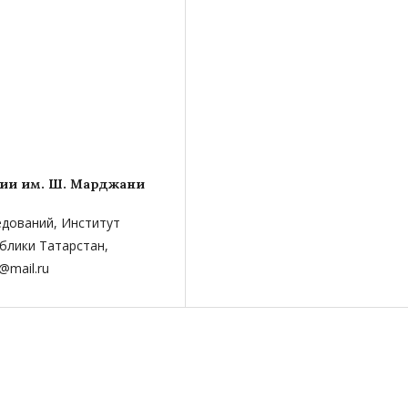
рии им. Ш. Марджани
ледований, Институт
блики Татарстан,
@mail.ru