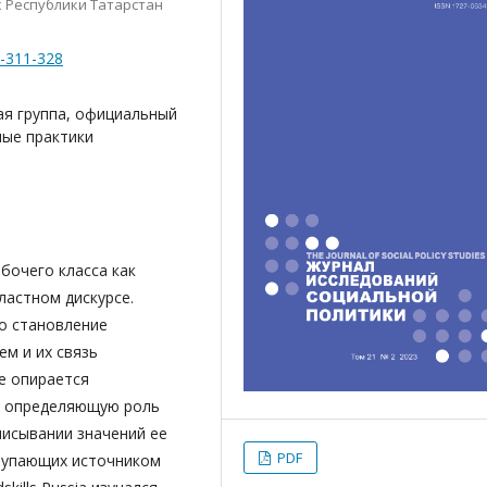
к Республики Татарстан
2-311-328
ая группа, официальный
вные практики
бочего класса как
астном дискурсе.
но становление
ем и их связь
е опирается
е определяющую роль
писывании значений ее
PDF
ступающих источником