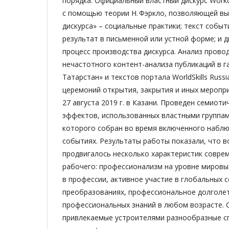
порядка. Официальный властный дискурс Workds
с помощью теории Н. Фэркло, позволяющей вы
дискурса» – социальные практики; текст собы
результат в письменной или устной форме; и д
процесс производства дискурса. Анализ пров
нечастотного контент-­анализа публикаций в г
Татарстан» и текстов портала WorldSkills Russi
церемоний открытия, закрытия и иных меропр
27 августа 2019 г. в Казани. Проведен семиот
эффектов, использованных властными группам
которого собран во время включенного наблю
событиях. Результаты работы показали, что во 
продвигалось несколько характеристик совре
рабочего: профессионализм на уровне мировых
в профессии, активное участие в глобальных 
преобразованиях, профессиональное долголе
профессиональных знаний в любом возрасте. 
привлекаемые устроителями разнообразные с