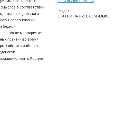
социальной помощи
 приемы технического
 смыслов в соответствии
Раздел
водства официального
СТАТЬИ НА РУССКОМ ЯЗЫКЕ
время соревнований.
ся бедной
зает после мероприятия.
ных практик во время
российского рабочего,
жданской
позиционировать Россию