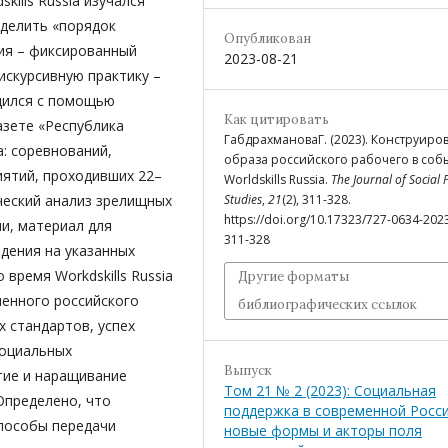
kills Russia изучался
делить «порядок
Опубликован
тия – фиксированный
2023-08-21
искурсивную практику –
одился с помощью
Как цитировать
азете «Республика
ГабдрахмановаГ. (2023). Конструиро
a: соревнований,
образа российского рабочего в соб
иятий, проходивших 22–
Worldskills Russia.
The Journal of Social 
Studies
,
21
(2), 311-328.
ический анализ зрелищных
https://doi.org/10.17323/727-0634-202
и, материал для
311-328
дения на указанных
время Workdskills Russia
Другие форматы
менного российского
библиографических ссылок
 стандартов, успех
социальных
Выпуск
тие и наращивание
Том 21 № 2 (2023): Социальная
Определено, что
поддержка в современной Росси
пособы передачи
новые формы и акторы поля