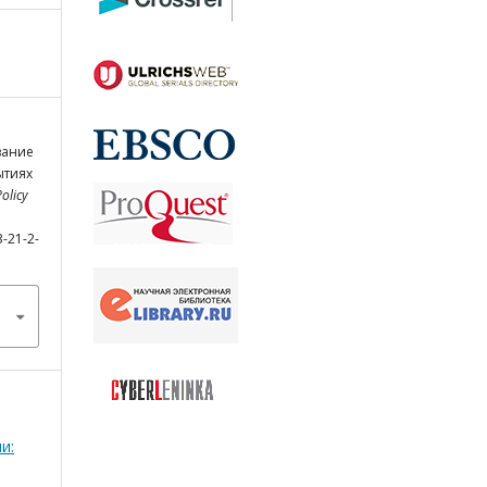
вание
ытиях
Policy
3-21-2-
и: