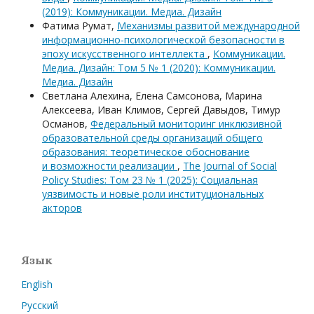
(2019): Коммуникации. Медиа. Дизайн
Фатима Румат,
Механизмы развитой международной
информационно-психологической безопасности в
эпоху искусственного интеллекта
,
Коммуникации.
Медиа. Дизайн: Том 5 № 1 (2020): Коммуникации.
Медиа. Дизайн
Светлана Алехина, Елена Самсонова, Марина
Алексеева, Иван Климов, Сергей Давыдов, Тимур
Османов,
Федеральный мониторинг инклюзивной
образовательной среды организаций общего
образования: теоретическое обоснование
и возможности реализации
,
The Journal of Social
Policy Studies: Том 23 № 1 (2025): Социальная
уязвимость и новые роли институциональных
акторов
Язык
English
Русский