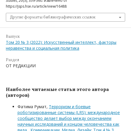
Studies
,
20
(3), 359-360. извлечено от
https://jsps.hse.ru/article/view/16488
Другие форматы библиографических ссылок
Выпуск
Том 20 № 3 (2022): Искусственный интеллект, факторы
неравенства и социальная политика
Раздел
ОТ РЕДАКЦИИ
Наиболее читаемые статьи этого автора
(авторов)
Фатима Румат,
Терроризм и боевые
роботизированные системы (LRS): международное
сообщество делает выбор между окончанием
научных исследований и концом человечества как
вида
,
Коммуникации. Медиа. Дизайн: Том 4 № 3