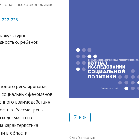
Высшая школа экономики»
4-727-736
изкультурно-
дностью, ребенок-
вового регулирования
к социальных феноменов
енного взаимодействия
дностью. Рассмотрены
ых документов
PDF
на характеристика
ти в области
Опубликован