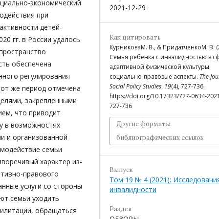
циально-экономичес­кий
2021-12-29
одействия при
активности детей-
Как цитировать
020 гг. в России удалось
КурниковаМ. В., & ПридатченкоМ. В. (
 пространство
Семья ребенка с инвалидностью в с
ость обеспечена
адаптивной физической культуры:
нного регулирования
социально-правовые аспекты.
The Jou
Social Policy Studies
,
19
(4), 727-736.
тот же период отмечена
https://doi.org/10.17323/727-0634-202
елями, закрепленными
727-736
ием, что приводит
Другие форматы
ву в возможностях
и и организованной
библиографических ссылок
имодействие семьи
иворечивый характер из-
Выпуск
ативно-правового
Том 19 № 4 (2021): Исследовани
анные услуги со стороны
инвалидности
ют семьи уходить
Раздел
билитации, обращаться
ОБЗОРЫ