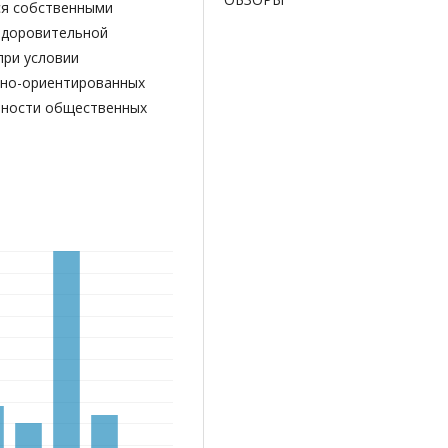
ся собственными
оздоровительной
при условии
йно-ориентированных
ности общес­твенных