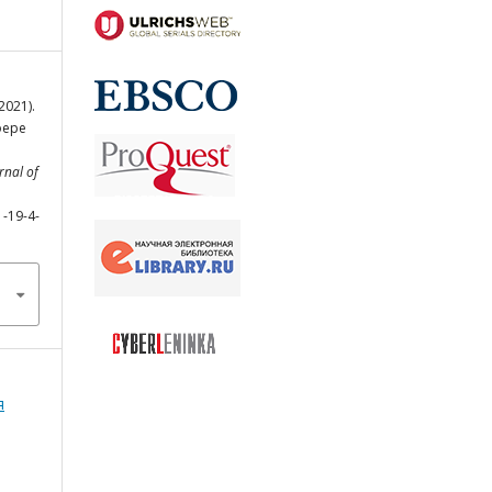
2021).
фере
rnal of
1-19-4-
я