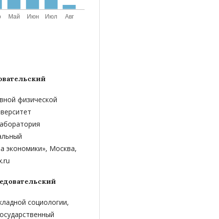
овательский
ивной физической
иверситет
 лаборатория
альный
а экономики», Москва,
.ru
едовательский
икладной социологии,
государственный